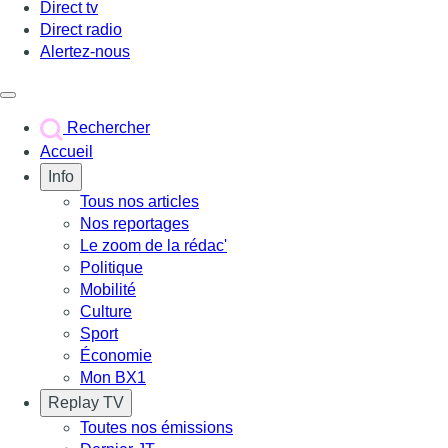
Direct tv
Direct radio
Alertez-nous
Déclencher le menu
Rechercher
Accueil
Info
Tous nos articles
Nos reportages
Le zoom de la rédac'
Politique
Mobilité
Culture
Sport
Économie
Mon BX1
Replay TV
Toutes nos émissions