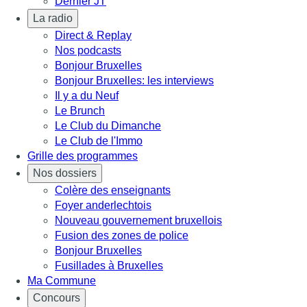
Dernier JT
La radio
Direct & Replay
Nos podcasts
Bonjour Bruxelles
Bonjour Bruxelles: les interviews
Il y a du Neuf
Le Brunch
Le Club du Dimanche
Le Club de l'Immo
Grille des programmes
Nos dossiers
Colère des enseignants
Foyer anderlechtois
Nouveau gouvernement bruxellois
Fusion des zones de police
Bonjour Bruxelles
Fusillades à Bruxelles
Ma Commune
Concours