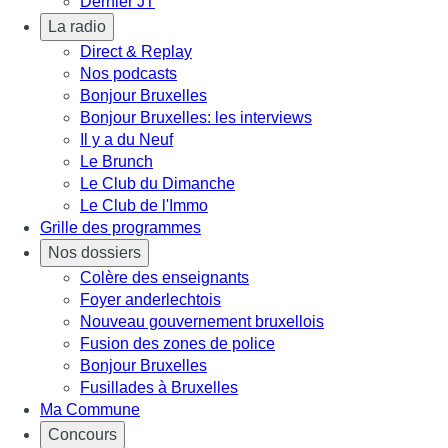
Dernier JT
La radio
Direct & Replay
Nos podcasts
Bonjour Bruxelles
Bonjour Bruxelles: les interviews
Il y a du Neuf
Le Brunch
Le Club du Dimanche
Le Club de l'Immo
Grille des programmes
Nos dossiers
Colère des enseignants
Foyer anderlechtois
Nouveau gouvernement bruxellois
Fusion des zones de police
Bonjour Bruxelles
Fusillades à Bruxelles
Ma Commune
Concours