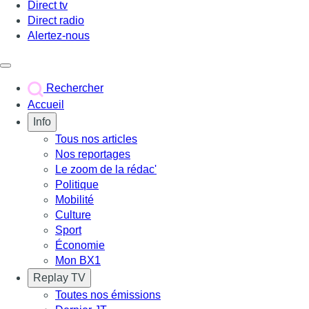
Direct tv
Direct radio
Alertez-nous
Déclencher le menu
Rechercher
Accueil
Info
Tous nos articles
Nos reportages
Le zoom de la rédac'
Politique
Mobilité
Culture
Sport
Économie
Mon BX1
Replay TV
Toutes nos émissions