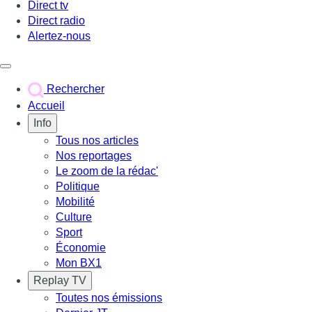
Direct tv
Direct radio
Alertez-nous
Déclencher le menu
Rechercher
Accueil
Info
Tous nos articles
Nos reportages
Le zoom de la rédac'
Politique
Mobilité
Culture
Sport
Économie
Mon BX1
Replay TV
Toutes nos émissions