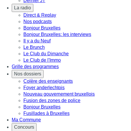
Dernier JT
La radio
Direct & Replay
Nos podcasts
Bonjour Bruxelles
Bonjour Bruxelles: les interviews
Il y a du Neuf
Le Brunch
Le Club du Dimanche
Le Club de l'Immo
Grille des programmes
Nos dossiers
Colère des enseignants
Foyer anderlechtois
Nouveau gouvernement bruxellois
Fusion des zones de police
Bonjour Bruxelles
Fusillades à Bruxelles
Ma Commune
Concours