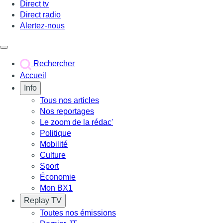
Direct tv
Direct radio
Alertez-nous
Déclencher le menu
Rechercher
Accueil
Info
Tous nos articles
Nos reportages
Le zoom de la rédac'
Politique
Mobilité
Culture
Sport
Économie
Mon BX1
Replay TV
Toutes nos émissions