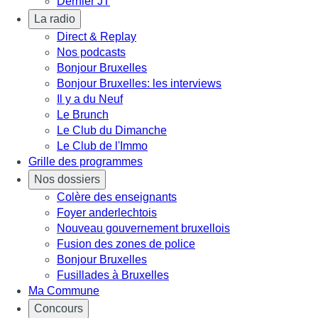
Dernier JT
La radio
Direct & Replay
Nos podcasts
Bonjour Bruxelles
Bonjour Bruxelles: les interviews
Il y a du Neuf
Le Brunch
Le Club du Dimanche
Le Club de l'Immo
Grille des programmes
Nos dossiers
Colère des enseignants
Foyer anderlechtois
Nouveau gouvernement bruxellois
Fusion des zones de police
Bonjour Bruxelles
Fusillades à Bruxelles
Ma Commune
Concours