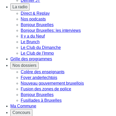
Dernier JT
La radio
Direct & Replay
Nos podcasts
Bonjour Bruxelles
Bonjour Bruxelles: les interviews
Il y a du Neuf
Le Brunch
Le Club du Dimanche
Le Club de l'Immo
Grille des programmes
Nos dossiers
Colère des enseignants
Foyer anderlechtois
Nouveau gouvernement bruxellois
Fusion des zones de police
Bonjour Bruxelles
Fusillades à Bruxelles
Ma Commune
Concours