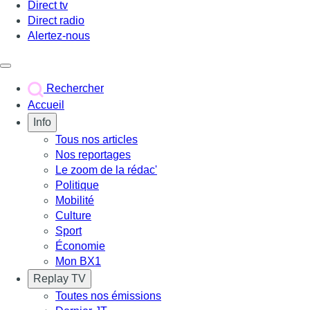
Direct tv
Direct radio
Alertez-nous
Déclencher le menu
Rechercher
Accueil
Info
Tous nos articles
Nos reportages
Le zoom de la rédac'
Politique
Mobilité
Culture
Sport
Économie
Mon BX1
Replay TV
Toutes nos émissions