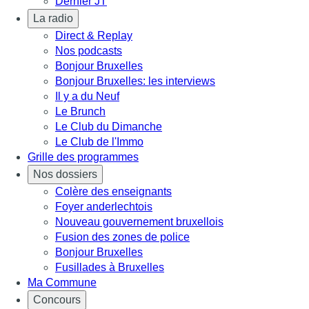
Dernier JT
La radio
Direct & Replay
Nos podcasts
Bonjour Bruxelles
Bonjour Bruxelles: les interviews
Il y a du Neuf
Le Brunch
Le Club du Dimanche
Le Club de l'Immo
Grille des programmes
Nos dossiers
Colère des enseignants
Foyer anderlechtois
Nouveau gouvernement bruxellois
Fusion des zones de police
Bonjour Bruxelles
Fusillades à Bruxelles
Ma Commune
Concours