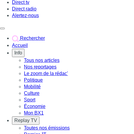
Direct tv
Direct radio
Alertez-nous
Déclencher le menu
Rechercher
Accueil
Info
Tous nos articles
Nos reportages
Le zoom de la rédac'
Politique
Mobilité
Culture
Sport
Économie
Mon BX1
Replay TV
Toutes nos émissions