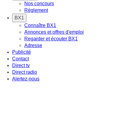
Nos concours
Règlement
BX1
Connaître BX1
Annonces et offres d'emploi
Regarder et écouter BX1
Adresse
Publicité
Contact
Direct tv
Direct radio
Alertez-nous