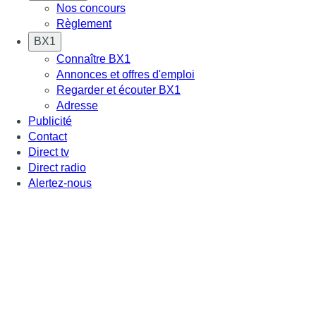
Nos concours
Règlement
BX1
Connaître BX1
Annonces et offres d'emploi
Regarder et écouter BX1
Adresse
Publicité
Contact
Direct tv
Direct radio
Alertez-nous