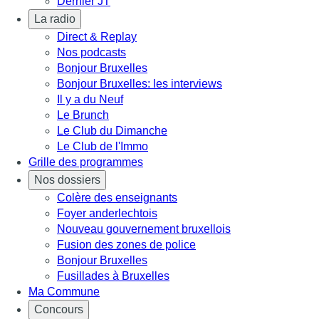
Dernier JT
La radio
Direct & Replay
Nos podcasts
Bonjour Bruxelles
Bonjour Bruxelles: les interviews
Il y a du Neuf
Le Brunch
Le Club du Dimanche
Le Club de l'Immo
Grille des programmes
Nos dossiers
Colère des enseignants
Foyer anderlechtois
Nouveau gouvernement bruxellois
Fusion des zones de police
Bonjour Bruxelles
Fusillades à Bruxelles
Ma Commune
Concours