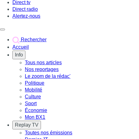
Direct tv
Direct radio
Alertez-nous
Déclencher le menu
Rechercher
Accueil
Info
Tous nos articles
Nos reportages
Le zoom de la rédac'
Politique
Mobilité
Culture
Sport
Économie
Mon BX1
Replay TV
Toutes nos émissions