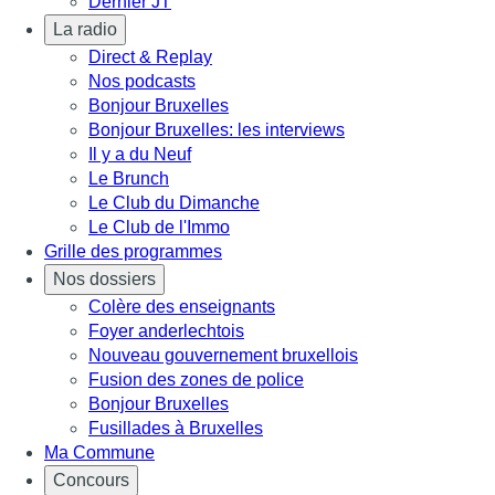
Dernier JT
La radio
Direct & Replay
Nos podcasts
Bonjour Bruxelles
Bonjour Bruxelles: les interviews
Il y a du Neuf
Le Brunch
Le Club du Dimanche
Le Club de l'Immo
Grille des programmes
Nos dossiers
Colère des enseignants
Foyer anderlechtois
Nouveau gouvernement bruxellois
Fusion des zones de police
Bonjour Bruxelles
Fusillades à Bruxelles
Ma Commune
Concours