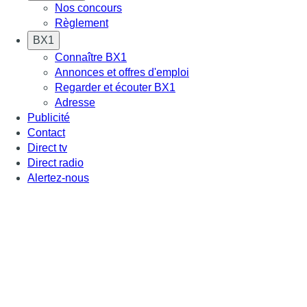
Nos concours
Règlement
BX1
Connaître BX1
Annonces et offres d'emploi
Regarder et écouter BX1
Adresse
Publicité
Contact
Direct tv
Direct radio
Alertez-nous