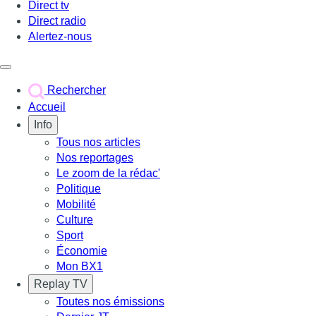
Direct tv
Direct radio
Alertez-nous
Déclencher le menu
Rechercher
Accueil
Info
Tous nos articles
Nos reportages
Le zoom de la rédac'
Politique
Mobilité
Culture
Sport
Économie
Mon BX1
Replay TV
Toutes nos émissions