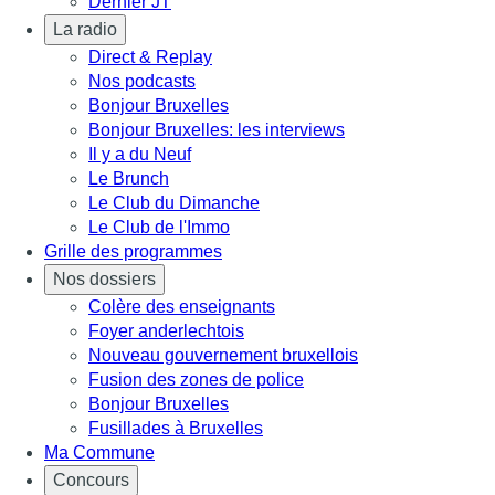
Dernier JT
La radio
Direct & Replay
Nos podcasts
Bonjour Bruxelles
Bonjour Bruxelles: les interviews
Il y a du Neuf
Le Brunch
Le Club du Dimanche
Le Club de l'Immo
Grille des programmes
Nos dossiers
Colère des enseignants
Foyer anderlechtois
Nouveau gouvernement bruxellois
Fusion des zones de police
Bonjour Bruxelles
Fusillades à Bruxelles
Ma Commune
Concours