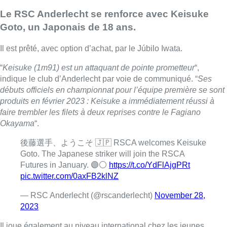
Le RSC Anderlecht se renforce avec Keisuke
Goto, un Japonais de 18 ans.
Il est prêté, avec option d’achat, par le Júbilo Iwata.
“
Keisuke (1m91) est un attaquant de pointe prometteur
“,
indique le club d’Anderlecht par voie de communiqué. “
Ses
débuts officiels en championnat pour l’équipe première se sont
produits en février 2023 : Keisuke a immédiatement réussi à
faire trembler les filets à deux reprises contre le Fagiano
Okayama
“.
後藤選手、ようこそ 🇯🇵 RSCA welcomes Keisuke
Goto. The Japanese striker will join the RSCA
Futures in January. 🟣⚪
https://t.co/YdFlAjgPRt
pic.twitter.com/0axFB2klNZ
— RSC Anderlecht (@rscanderlecht)
November 28,
2023
Il joue également au niveau international chez les jeunes.