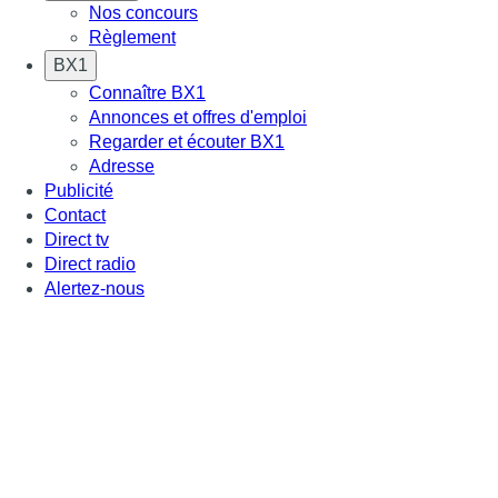
Nos concours
Règlement
BX1
Connaître BX1
Annonces et offres d'emploi
Regarder et écouter BX1
Adresse
Publicité
Contact
Direct tv
Direct radio
Alertez-nous