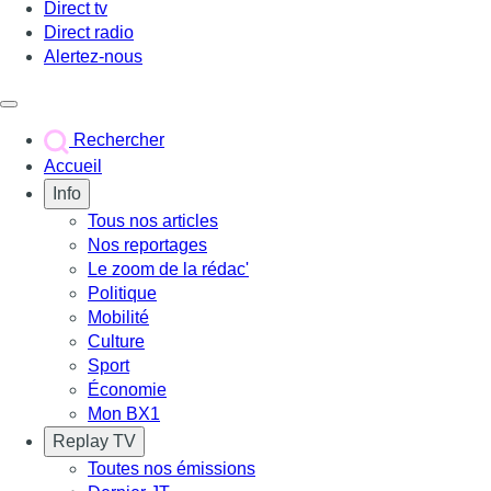
Direct tv
Direct radio
Alertez-nous
Déclencher le menu
Rechercher
Accueil
Info
Tous nos articles
Nos reportages
Le zoom de la rédac'
Politique
Mobilité
Culture
Sport
Économie
Mon BX1
Replay TV
Toutes nos émissions