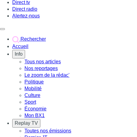
Direct tv
Direct radio
Alertez-nous
Déclencher le menu
Rechercher
Accueil
Info
Tous nos articles
Nos reportages
Le zoom de la rédac'
Politique
Mobilité
Culture
Sport
Économie
Mon BX1
Replay TV
Toutes nos émissions