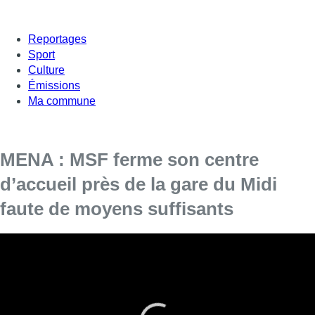
Reportages
Sport
Culture
Émissions
Ma commune
MENA : MSF ferme son centre
d’accueil près de la gare du Midi
faute de moyens suffisants
Depuis l’ouverture du centre en octobre 2021,
MSF (Médecins sans frontières) a aidé plus de
270 Mineurs étrangers non-accompagnés
(MENA).