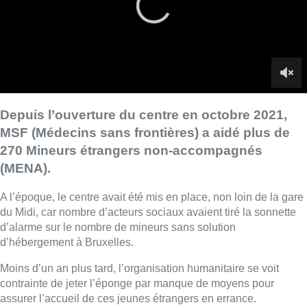
A l’époque, le centre avait été mis en place, non loin de la gare
du Midi, car nombre d’acteurs sociaux avaient tiré la sonnette
d’alarme sur le nombre de mineurs sans solution
d’hébergement à Bruxelles.
Moins d’un an plus tard, l’organisation humanitaire se voit
contrainte de jeter l’éponge par manque de moyens pour
assurer l’accueil de ces jeunes étrangers en errance.
■
REVOIR |
Plus de 600 MENA en errance dans nos rues :
Bernard De Vos adresse 21 recommandations aux autorités
(27 juin 2022)
Une partie d’entre eux seront réorientés vers d’autres structures
bruxelloises, mais une centaine de ces mineurs risquent de se
retrouver à la rue. Du côté du cabinet de la secrétaire d’Etat à
l’Asile et la migration, Nicole de Moor (CD&V), on assure que
des fonds sont disponibles pour pouvoir ouvrir un bâtiment dès
septembre. Les jeunes sont invités à se diriger vers les
structures d’accueil de Fedasil.