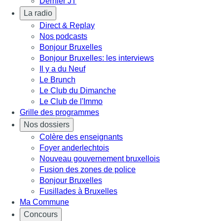
Dernier JT
La radio
Direct & Replay
Nos podcasts
Bonjour Bruxelles
Bonjour Bruxelles: les interviews
Il y a du Neuf
Le Brunch
Le Club du Dimanche
Le Club de l'Immo
Grille des programmes
Nos dossiers
Colère des enseignants
Foyer anderlechtois
Nouveau gouvernement bruxellois
Fusion des zones de police
Bonjour Bruxelles
Fusillades à Bruxelles
Ma Commune
Concours