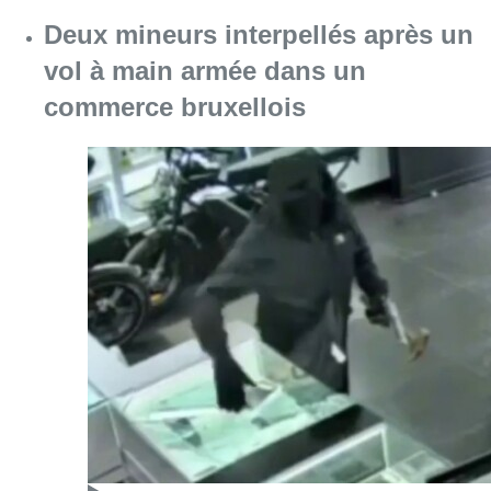
Consulter l'article "Deux mineurs interpell
07 août 2026
Partager l'article
Facebook
Twitter
WhatsApp
Share
15 juillet 2022
- 17h27
Modifié le
03 août 2022
- 10h39
santé
Social