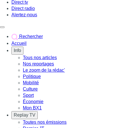
Direct tv
Direct radio
Alertez-nous
Déclencher le menu
Rechercher
Accueil
Info
Tous nos articles
Nos reportages
Le zoom de la rédac'
Politique
Mobilité
Culture
Sport
Économie
Mon BX1
Replay TV
Toutes nos émissions