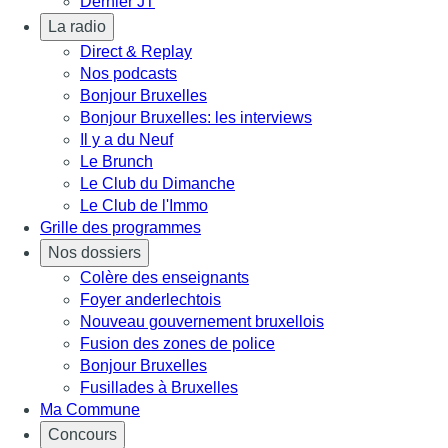
Dernier JT
La radio
Direct & Replay
Nos podcasts
Bonjour Bruxelles
Bonjour Bruxelles: les interviews
Il y a du Neuf
Le Brunch
Le Club du Dimanche
Le Club de l'Immo
Grille des programmes
Nos dossiers
Colère des enseignants
Foyer anderlechtois
Nouveau gouvernement bruxellois
Fusion des zones de police
Bonjour Bruxelles
Fusillades à Bruxelles
Ma Commune
Concours