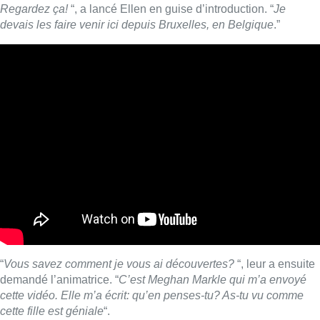
Regardez ça!
“, a lancé Ellen en guise d’introduction. “
Je
devais les faire venir ici depuis Bruxelles, en Belgique
.”
“
Vous savez comment je vous ai découvertes?
“, leur a ensuite
demandé l’animatrice. “
C’est Meghan Markle qui m’a envoyé
cette vidéo. Elle m’a écrit: qu’en penses-tu? As-tu vu comme
cette fille est géniale
“.