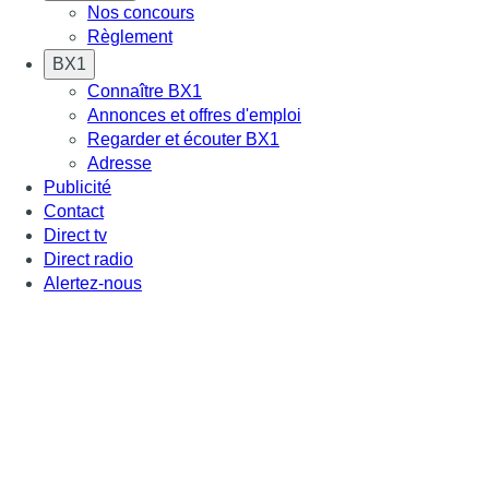
Nos concours
Règlement
BX1
Connaître BX1
Annonces et offres d'emploi
Regarder et écouter BX1
Adresse
Publicité
Contact
Direct tv
Direct radio
Alertez-nous