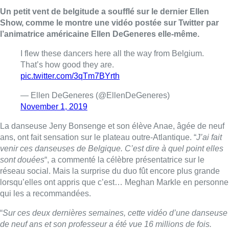
Un petit vent de belgitude a soufflé sur le dernier Ellen
Show, comme le montre une vidéo postée sur Twitter par
l’animatrice américaine Ellen DeGeneres elle-même.
I flew these dancers here all the way from Belgium.
That’s how good they are.
pic.twitter.com/3qTm7BYrth
— Ellen DeGeneres (@EllenDeGeneres)
November 1, 2019
La danseuse Jeny Bonsenge et son élève Anae, âgée de neuf
ans, ont fait sensation sur le plateau outre-Atlantique. “
J’ai fait
venir ces danseuses de Belgique. C’est dire à quel point elles
sont douées
“, a commenté la célèbre présentatrice sur le
réseau social. Mais la surprise du duo fût encore plus grande
lorsqu’elles ont appris que c’est… Meghan Markle en personne
qui les a recommandées.
“
Sur ces deux dernières semaines, cette vidéo d’une danseuse
de neuf ans et son professeur a été vue 16 millions de fois.