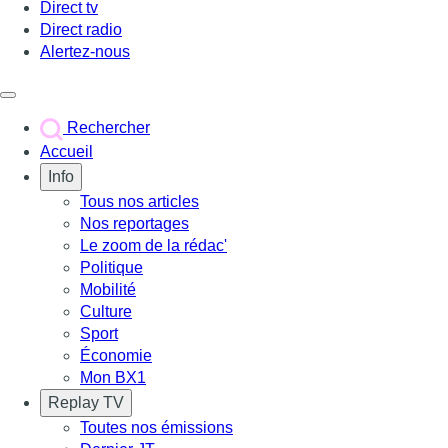
Direct tv
Direct radio
Alertez-nous
Déclencher le menu
Rechercher
Accueil
Info
Tous nos articles
Nos reportages
Le zoom de la rédac'
Politique
Mobilité
Culture
Sport
Économie
Mon BX1
Replay TV
Toutes nos émissions