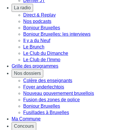
Dernier JT
La radio
Direct & Replay
Nos podcasts
Bonjour Bruxelles
Bonjour Bruxelles: les interviews
Il y a du Neuf
Le Brunch
Le Club du Dimanche
Le Club de l'Immo
Grille des programmes
Nos dossiers
Colère des enseignants
Foyer anderlechtois
Nouveau gouvernement bruxellois
Fusion des zones de police
Bonjour Bruxelles
Fusillades à Bruxelles
Ma Commune
Concours