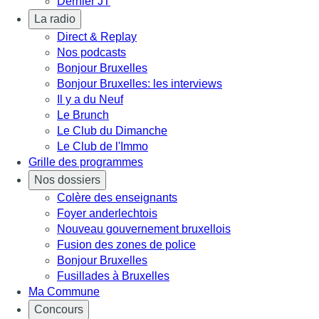
Dernier JT
La radio
Direct & Replay
Nos podcasts
Bonjour Bruxelles
Bonjour Bruxelles: les interviews
Il y a du Neuf
Le Brunch
Le Club du Dimanche
Le Club de l'Immo
Grille des programmes
Nos dossiers
Colère des enseignants
Foyer anderlechtois
Nouveau gouvernement bruxellois
Fusion des zones de police
Bonjour Bruxelles
Fusillades à Bruxelles
Ma Commune
Concours