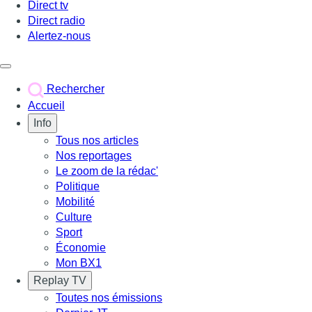
Direct tv
Direct radio
Alertez-nous
Déclencher le menu
Rechercher
Accueil
Info
Tous nos articles
Nos reportages
Le zoom de la rédac'
Politique
Mobilité
Culture
Sport
Économie
Mon BX1
Replay TV
Toutes nos émissions