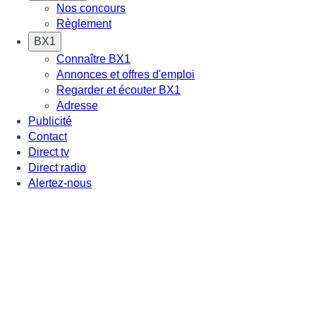
Nos concours
Règlement
BX1
Connaître BX1
Annonces et offres d'emploi
Regarder et écouter BX1
Adresse
Publicité
Contact
Direct tv
Direct radio
Alertez-nous