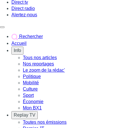
Direct tv
Direct radio
Alertez-nous
Déclencher le menu
Rechercher
Accueil
Info
Tous nos articles
Nos reportages
Le zoom de la rédac'
Politique
Mobilité
Culture
Sport
Économie
Mon BX1
Replay TV
Toutes nos émissions