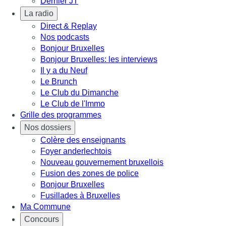
Dernier JT
La radio
Direct & Replay
Nos podcasts
Bonjour Bruxelles
Bonjour Bruxelles: les interviews
Il y a du Neuf
Le Brunch
Le Club du Dimanche
Le Club de l'Immo
Grille des programmes
Nos dossiers
Colère des enseignants
Foyer anderlechtois
Nouveau gouvernement bruxellois
Fusion des zones de police
Bonjour Bruxelles
Fusillades à Bruxelles
Ma Commune
Concours