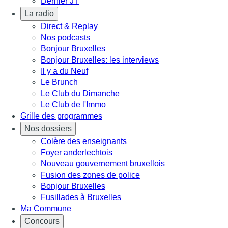
Dernier JT
La radio
Direct & Replay
Nos podcasts
Bonjour Bruxelles
Bonjour Bruxelles: les interviews
Il y a du Neuf
Le Brunch
Le Club du Dimanche
Le Club de l'Immo
Grille des programmes
Nos dossiers
Colère des enseignants
Foyer anderlechtois
Nouveau gouvernement bruxellois
Fusion des zones de police
Bonjour Bruxelles
Fusillades à Bruxelles
Ma Commune
Concours