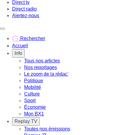
Direct tv
Direct radio
Alertez-nous
Déclencher le menu
Rechercher
Accueil
Info
Tous nos articles
Nos reportages
Le zoom de la rédac'
Politique
Mobilité
Culture
Sport
Économie
Mon BX1
Replay TV
Toutes nos émissions