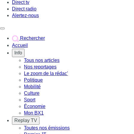
Direct tv
Direct radio
Alertez-nous
Déclencher le menu
Rechercher
Accueil
Info
Tous nos articles
Nos reportages
Le zoom de la rédac'
Politique
Mobilité
Culture
Sport
Économie
Mon BX1
Replay TV
Toutes nos émissions