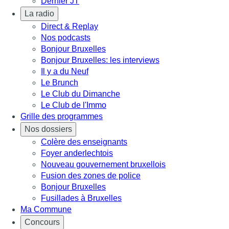
Dernier JT
La radio
Direct & Replay
Nos podcasts
Bonjour Bruxelles
Bonjour Bruxelles: les interviews
Il y a du Neuf
Le Brunch
Le Club du Dimanche
Le Club de l'Immo
Grille des programmes
Nos dossiers
Colère des enseignants
Foyer anderlechtois
Nouveau gouvernement bruxellois
Fusion des zones de police
Bonjour Bruxelles
Fusillades à Bruxelles
Ma Commune
Concours