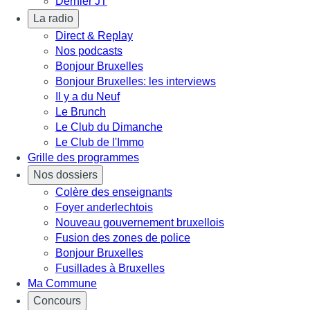
Dernier JT
La radio
Direct & Replay
Nos podcasts
Bonjour Bruxelles
Bonjour Bruxelles: les interviews
Il y a du Neuf
Le Brunch
Le Club du Dimanche
Le Club de l'Immo
Grille des programmes
Nos dossiers
Colère des enseignants
Foyer anderlechtois
Nouveau gouvernement bruxellois
Fusion des zones de police
Bonjour Bruxelles
Fusillades à Bruxelles
Ma Commune
Concours