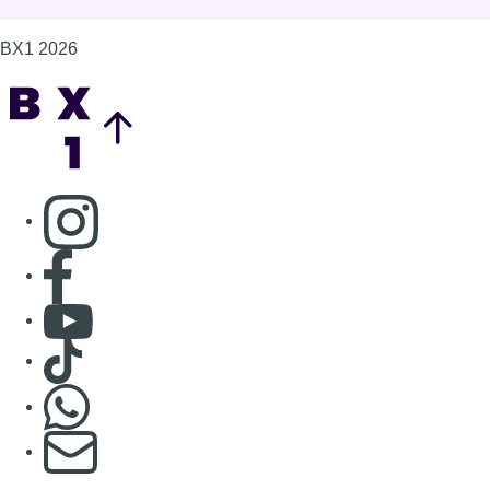
BX1 2026
Back to top
Consulter page Instagram
Consulter page Facebook
Consulter Youtube
Consulter TikTok
Nous rejoindre sur Whatsapp
S'abonner à notre newsletter