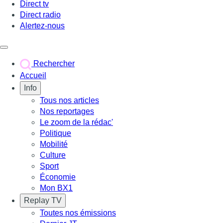
Direct tv
Direct radio
Alertez-nous
Déclencher le menu
Rechercher
Accueil
Info
Tous nos articles
Nos reportages
Le zoom de la rédac'
Politique
Mobilité
Culture
Sport
Économie
Mon BX1
Replay TV
Toutes nos émissions