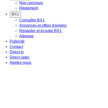
Nos concours
Règlement
BX1
Connaître BX1
Annonces et offres d'emploi
Regarder et écouter BX1
Adresse
Publicité
Contact
Direct tv
Direct radio
Alertez-nous