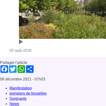
Consulter l'article "Réaménagement de l’ave
05 août 2026
Partager l'article
Facebook
Twitter
WhatsApp
Share
08 décembre 2021
- 07h03
Manifestation
pompiers de bruxelles
Soignants
News