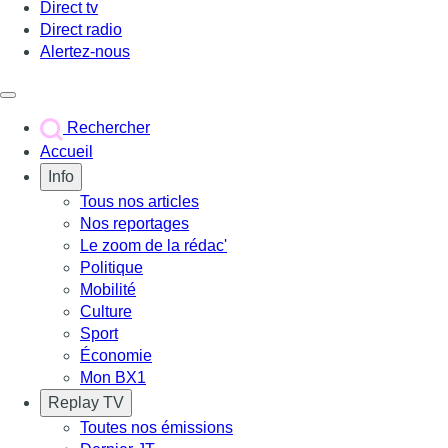
Direct tv
Direct radio
Alertez-nous
Déclencher le menu
Rechercher
Accueil
Info
Tous nos articles
Nos reportages
Le zoom de la rédac'
Politique
Mobilité
Culture
Sport
Économie
Mon BX1
Replay TV
Toutes nos émissions