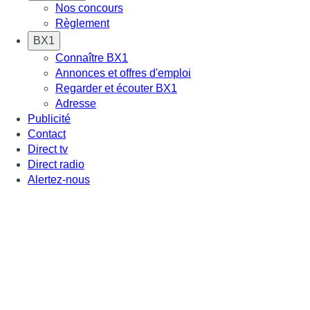
Nos concours
Règlement
BX1
Connaître BX1
Annonces et offres d'emploi
Regarder et écouter BX1
Adresse
Publicité
Contact
Direct tv
Direct radio
Alertez-nous