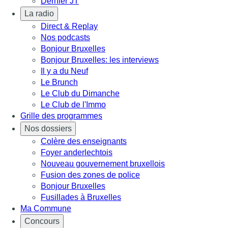
Dernier JT
La radio
Direct & Replay
Nos podcasts
Bonjour Bruxelles
Bonjour Bruxelles: les interviews
Il y a du Neuf
Le Brunch
Le Club du Dimanche
Le Club de l'Immo
Grille des programmes
Nos dossiers
Colère des enseignants
Foyer anderlechtois
Nouveau gouvernement bruxellois
Fusion des zones de police
Bonjour Bruxelles
Fusillades à Bruxelles
Ma Commune
Concours