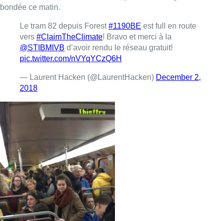
bondée ce matin.
Le tram 82 depuis Forest
#1190BE
est full en route
vers
#ClaimTheClimate
! Bravo et merci à la
@STIBMIVB
d’avoir rendu le réseau gratuit!
pic.twitter.com/nVYqYCzQ6H
— Laurent Hacken (@LaurentHacken)
December 2,
2018