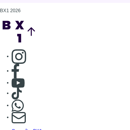
BX1 2026
Back to top
Consulter page Instagram
Consulter page Facebook
Consulter Youtube
Consulter TikTok
Nous rejoindre sur Whatsapp
S'abonner à notre newsletter