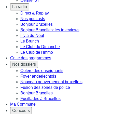
Dernier JT
La radio
Direct & Replay
Nos podcasts
Bonjour Bruxelles
Bonjour Bruxelles: les interviews
Il y a du Neuf
Le Brunch
Le Club du Dimanche
Le Club de l'Immo
Grille des programmes
Nos dossiers
Colère des enseignants
Foyer anderlechtois
Nouveau gouvernement bruxellois
Fusion des zones de police
Bonjour Bruxelles
Fusillades à Bruxelles
Ma Commune
Concours