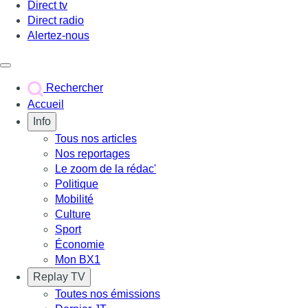
Direct tv
Direct radio
Alertez-nous
Déclencher le menu
Rechercher
Accueil
Info
Tous nos articles
Nos reportages
Le zoom de la rédac'
Politique
Mobilité
Culture
Sport
Économie
Mon BX1
Replay TV
Toutes nos émissions