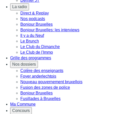
Dernier JT
La radio
Direct & Replay
Nos podcasts
Bonjour Bruxelles
Bonjour Bruxelles: les interviews
Il y a du Neuf
Le Brunch
Le Club du Dimanche
Le Club de l'Immo
Grille des programmes
Nos dossiers
Colère des enseignants
Foyer anderlechtois
Nouveau gouvernement bruxellois
Fusion des zones de police
Bonjour Bruxelles
Fusillades à Bruxelles
Ma Commune
Concours