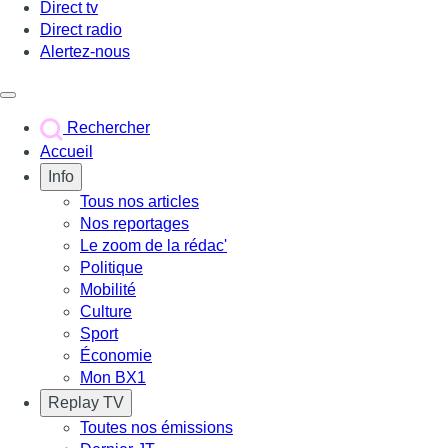
Direct tv
Direct radio
Alertez-nous
Déclencher le menu
Rechercher
Accueil
Info
Tous nos articles
Nos reportages
Le zoom de la rédac'
Politique
Mobilité
Culture
Sport
Économie
Mon BX1
Replay TV
Toutes nos émissions