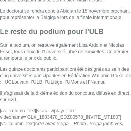
: l’UCLouvain, l’ULB, l’ULiège, l’UMons et l’Namur.
Il s’agissait de la dixième édition du concours, diffusé en direct
sur BX1.
[/vc_column_text][vcas_jwplayer_bx1
videoname=”GLX_1803478_EDZ00578_INVITE_MT180″]
[vc_column_text]
ArBr avec Belga – Photo : Belga (archives)
■ Interview d’
Antoine Ide
, réalisée par Marie Charette
[/vc_column_text][/vc_column][/vc_row]
Lire aussi :
Meyboom: l’émouvant dernier tour
de piste de Jean Vanderhaegen