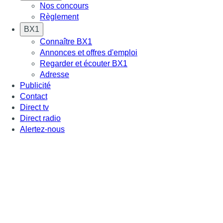
Nos concours
Règlement
BX1
Connaître BX1
Annonces et offres d'emploi
Regarder et écouter BX1
Adresse
Publicité
Contact
Direct tv
Direct radio
Alertez-nous