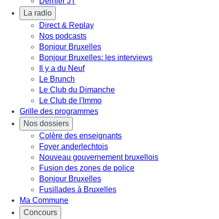
Dernier JT
La radio
Direct & Replay
Nos podcasts
Bonjour Bruxelles
Bonjour Bruxelles: les interviews
Il y a du Neuf
Le Brunch
Le Club du Dimanche
Le Club de l'Immo
Grille des programmes
Nos dossiers
Colère des enseignants
Foyer anderlechtois
Nouveau gouvernement bruxellois
Fusion des zones de police
Bonjour Bruxelles
Fusillades à Bruxelles
Ma Commune
Concours