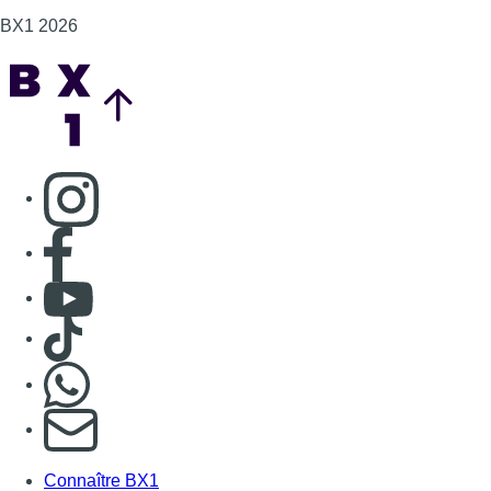
Consulter TikTok
Nous rejoindre sur Whatsapp
S'abonner à notre newsletter
Connaître BX1
Publicité
Offres d'emploi
Contact
Mentions légales
Politique de cookies (UE)
Gérer les cookies