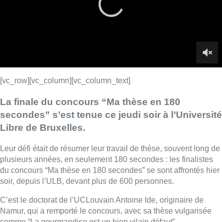
Leur défi était de résumer leur travail de thèse, souvent long de
plusieurs années, en seulement 180 secondes : les finalistes
du concours “Ma thèse en 180 secondes” se sont affrontés hier
soir, depuis l’ULB, devant plus de 600 personnes.
C’est le doctorat de l’UCLouvain Antoine Ide, originaire de
Namur, qui a remporté le concours, avec sa thèse vulgarisée
comme “La gourmandise est un bien vilain défaut”.
Le doctorat se rendra donc à Abidjan le 18 novembre prochain,
pour représenter la Belgique lors de la finale internationale.
Le reste du podium pour l’ULB
Sur le podium, on retrouve également Lisa Ardoin et Nicolas
Esser, tous deux de l’Université Libre de Bruxelles. Ce dernier
a remporté le prix du public.
Les quinze doctorants participant ont été désignés au sein des
cinq universités participantes en Fédération Wallonie-Bruxelles