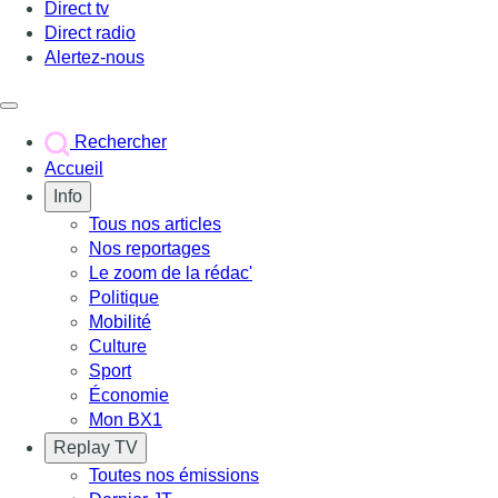
Direct tv
Direct radio
Alertez-nous
Déclencher le menu
Rechercher
Accueil
Info
Tous nos articles
Nos reportages
Le zoom de la rédac'
Politique
Mobilité
Culture
Sport
Économie
Mon BX1
Replay TV
Toutes nos émissions