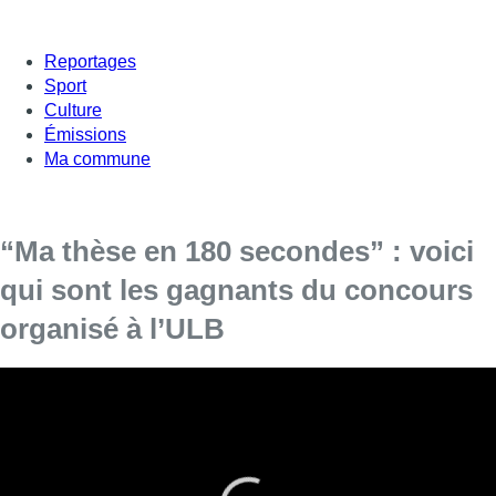
Reportages
Sport
Culture
Émissions
Ma commune
“Ma thèse en 180 secondes” : voici
qui sont les gagnants du concours
organisé à l’ULB
[vc_row][vc_column][vc_column_text]
La finale du concours “Ma thèse en 180
secondes” s’est tenue ce jeudi soir à l’Université
Libre de Bruxelles.