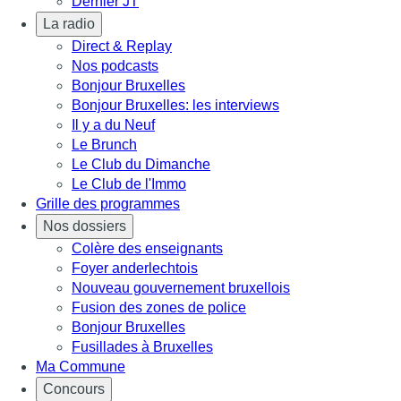
Dernier JT
La radio
Direct & Replay
Nos podcasts
Bonjour Bruxelles
Bonjour Bruxelles: les interviews
Il y a du Neuf
Le Brunch
Le Club du Dimanche
Le Club de l'Immo
Grille des programmes
Nos dossiers
Colère des enseignants
Foyer anderlechtois
Nouveau gouvernement bruxellois
Fusion des zones de police
Bonjour Bruxelles
Fusillades à Bruxelles
Ma Commune
Concours