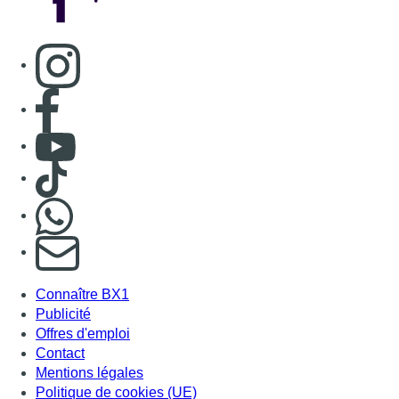
Consulter page Instagram
Consulter page Facebook
Consulter Youtube
Consulter TikTok
Nous rejoindre sur Whatsapp
S'abonner à notre newsletter
Connaître BX1
Publicité
Offres d'emploi
Contact
Mentions légales
Politique de cookies (UE)