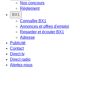
Nos concours
Règlement
BX1
Connaître BX1
Annonces et offres d'emploi
Regarder et écouter BX1
Adresse
Publicité
Contact
Direct tv
Direct radio
Alertez-nous