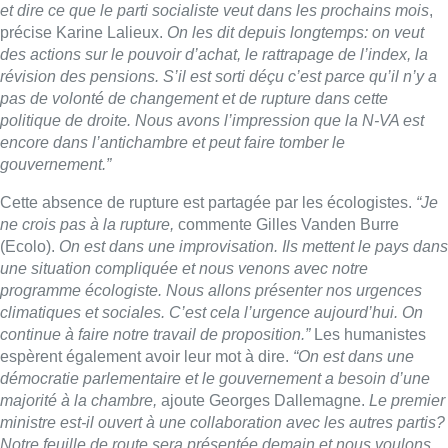
et dire ce que le parti socialiste veut dans les prochains mois
,
précise Karine Lalieux.
On les dit depuis longtemps: on veut
des actions sur le pouvoir d’achat, le rattrapage de l’index, la
révision des pensions. S’il est sorti déçu c’est parce qu’il n’y a
pas de volonté de changement et de rupture dans cette
politique de droite. Nous avons l’impression que la N-VA est
encore dans l’antichambre et peut faire tomber le
gouvernement.”
Cette absence de rupture est partagée par les écologistes.
“Je
ne crois pas à la rupture,
commente Gilles Vanden Burre
(Ecolo).
On est dans une improvisation. Ils mettent le pays dans
une situation compliquée et nous venons avec notre
programme écologiste. Nous allons présenter nos urgences
climatiques et sociales. C’est cela l’urgence aujourd’hui. On
continue à faire notre travail de proposition.”
Les humanistes
espèrent également avoir leur mot à dire.
“On est dans une
démocratie parlementaire et le gouvernement a besoin d’une
majorité à la chambre,
ajoute Georges Dallemagne.
Le premier
ministre est-il ouvert à une collaboration avec les autres partis?
Notre feuille de route sera présentée demain et nous voulons