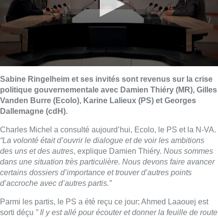
Sabine Ringelheim et ses invités sont revenus sur la crise
politique gouvernementale avec Damien Thiéry (MR), Gilles
Vanden Burre (Ecolo), Karine Lalieux (PS) et Georges
Dallemagne (cdH).
Charles Michel a consulté aujourd’hui, Ecolo, le PS et la N-VA.
“La volonté était d’ouvrir le dialogue et de voir les ambitions
des uns et des autres
, explique Damien Thiéry.
Nous sommes
dans une situation très particulière. Nous devons faire avancer
certains dossiers d’importance et trouver d’autres points
d’accroche avec d’autres partis.”
Parmi les partis, le PS a été reçu ce jour; Ahmed Laaouej est
sorti déçu
” Il y est allé pour écouter et donner la feuille de route