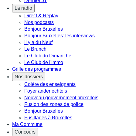
Dernier JT
La radio
Direct & Replay
Nos podcasts
Bonjour Bruxelles
Bonjour Bruxelles: les interviews
Il y a du Neuf
Le Brunch
Le Club du Dimanche
Le Club de l'Immo
Grille des programmes
Nos dossiers
Colère des enseignants
Foyer anderlechtois
Nouveau gouvernement bruxellois
Fusion des zones de police
Bonjour Bruxelles
Fusillades à Bruxelles
Ma Commune
Concours