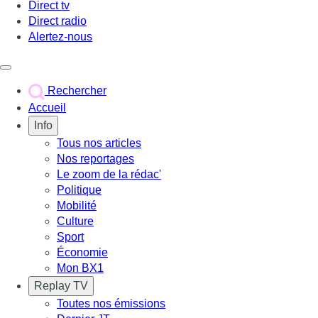
Direct tv
Direct radio
Alertez-nous
Déclencher le menu
Rechercher
Accueil
Info
Tous nos articles
Nos reportages
Le zoom de la rédac'
Politique
Mobilité
Culture
Sport
Économie
Mon BX1
Replay TV
Toutes nos émissions