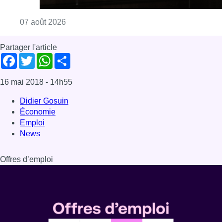
Consulter l'article "La grève chez Bpost a eu 
07 août 2026
Partager l'article
Facebook
Twitter
WhatsApp
Share
16 mai 2018
- 14h55
Didier Gosuin
Économie
Emploi
News
Offres d’emploi