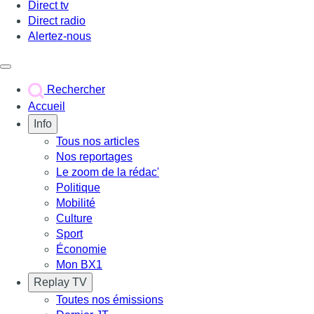
Direct tv
Direct radio
Alertez-nous
Déclencher le menu
Rechercher
Accueil
Info
Tous nos articles
Nos reportages
Le zoom de la rédac'
Politique
Mobilité
Culture
Sport
Économie
Mon BX1
Replay TV
Toutes nos émissions