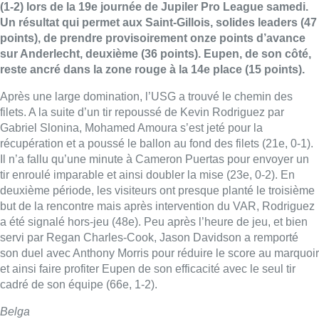
(1-2) lors de la 19e journée de Jupiler Pro League samedi.
Un résultat qui permet aux Saint-Gillois, solides leaders (47
points), de prendre provisoirement onze points d’avance
sur Anderlecht, deuxième (36 points). Eupen, de son côté,
reste ancré dans la zone rouge à la 14e place (15 points).
Après une large domination, l’USG a trouvé le chemin des
filets. A la suite d’un tir repoussé de Kevin Rodriguez par
Gabriel Slonina, Mohamed Amoura s’est jeté pour la
récupération et a poussé le ballon au fond des filets (21e, 0-1).
Il n’a fallu qu’une minute à Cameron Puertas pour envoyer un
tir enroulé imparable et ainsi doubler la mise (23e, 0-2). En
deuxième période, les visiteurs ont presque planté le troisième
but de la rencontre mais après intervention du VAR, Rodriguez
a été signalé hors-jeu (48e). Peu après l’heure de jeu, et bien
servi par Regan Charles-Cook, Jason Davidson a remporté
son duel avec Anthony Morris pour réduire le score au marquoir
et ainsi faire profiter Eupen de son efficacité avec le seul tir
cadré de son équipe (66e, 1-2).
Belga