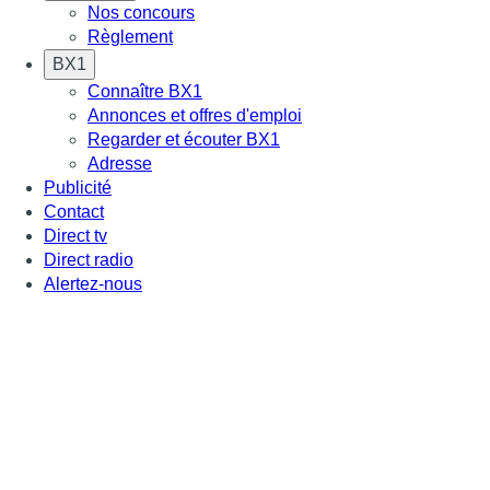
Nos concours
Règlement
BX1
Connaître BX1
Annonces et offres d'emploi
Regarder et écouter BX1
Adresse
Publicité
Contact
Direct tv
Direct radio
Alertez-nous