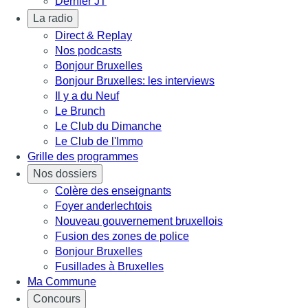
Dernier JT
La radio
Direct & Replay
Nos podcasts
Bonjour Bruxelles
Bonjour Bruxelles: les interviews
Il y a du Neuf
Le Brunch
Le Club du Dimanche
Le Club de l'Immo
Grille des programmes
Nos dossiers
Colère des enseignants
Foyer anderlechtois
Nouveau gouvernement bruxellois
Fusion des zones de police
Bonjour Bruxelles
Fusillades à Bruxelles
Ma Commune
Concours