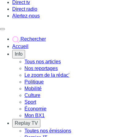
Direct tv
Direct radio
Alertez-nous
Déclencher le menu
Rechercher
Accueil
Info
Tous nos articles
Nos reportages
Le zoom de la rédac'
Politique
Mobilité
Culture
Sport
Économie
Mon BX1
Replay TV
Toutes nos émissions