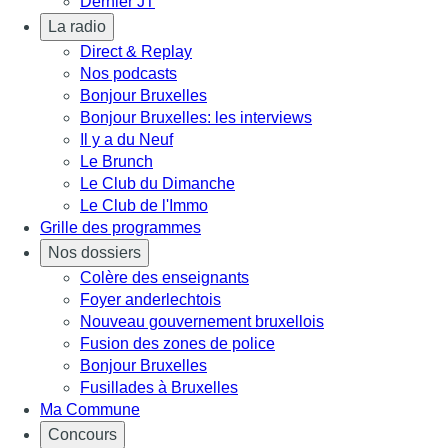
Dernier JT
La radio
Direct & Replay
Nos podcasts
Bonjour Bruxelles
Bonjour Bruxelles: les interviews
Il y a du Neuf
Le Brunch
Le Club du Dimanche
Le Club de l'Immo
Grille des programmes
Nos dossiers
Colère des enseignants
Foyer anderlechtois
Nouveau gouvernement bruxellois
Fusion des zones de police
Bonjour Bruxelles
Fusillades à Bruxelles
Ma Commune
Concours