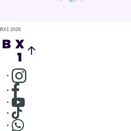
BX1 2026
Back to top
Consulter page Instagram
Consulter page Facebook
Consulter Youtube
Consulter TikTok
Nous rejoindre sur Whatsapp