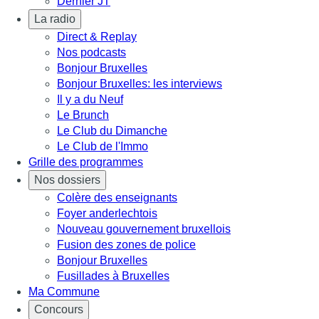
Dernier JT
La radio
Direct & Replay
Nos podcasts
Bonjour Bruxelles
Bonjour Bruxelles: les interviews
Il y a du Neuf
Le Brunch
Le Club du Dimanche
Le Club de l'Immo
Grille des programmes
Nos dossiers
Colère des enseignants
Foyer anderlechtois
Nouveau gouvernement bruxellois
Fusion des zones de police
Bonjour Bruxelles
Fusillades à Bruxelles
Ma Commune
Concours