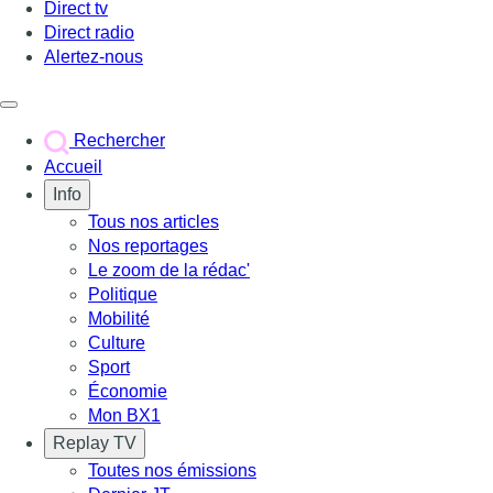
Direct tv
Direct radio
Alertez-nous
Déclencher le menu
Rechercher
Accueil
Info
Tous nos articles
Nos reportages
Le zoom de la rédac'
Politique
Mobilité
Culture
Sport
Économie
Mon BX1
Replay TV
Toutes nos émissions