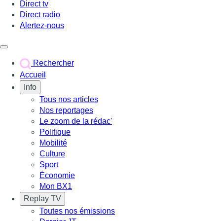
Direct tv
Direct radio
Alertez-nous
Déclencher le menu
Rechercher
Accueil
Info
Tous nos articles
Nos reportages
Le zoom de la rédac'
Politique
Mobilité
Culture
Sport
Économie
Mon BX1
Replay TV
Toutes nos émissions