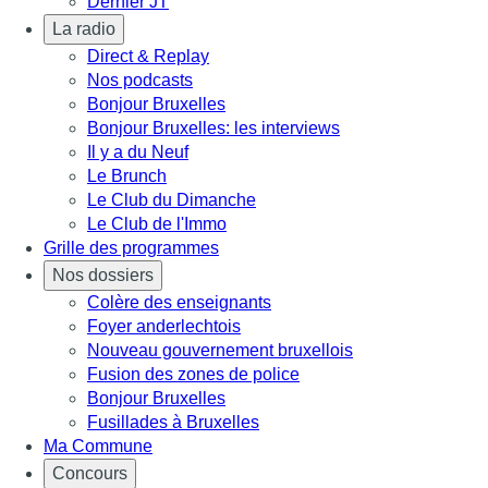
Dernier JT
La radio
Direct & Replay
Nos podcasts
Bonjour Bruxelles
Bonjour Bruxelles: les interviews
Il y a du Neuf
Le Brunch
Le Club du Dimanche
Le Club de l'Immo
Grille des programmes
Nos dossiers
Colère des enseignants
Foyer anderlechtois
Nouveau gouvernement bruxellois
Fusion des zones de police
Bonjour Bruxelles
Fusillades à Bruxelles
Ma Commune
Concours