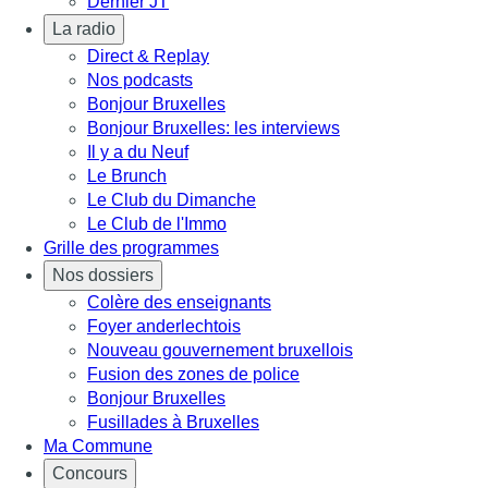
Dernier JT
La radio
Direct & Replay
Nos podcasts
Bonjour Bruxelles
Bonjour Bruxelles: les interviews
Il y a du Neuf
Le Brunch
Le Club du Dimanche
Le Club de l'Immo
Grille des programmes
Nos dossiers
Colère des enseignants
Foyer anderlechtois
Nouveau gouvernement bruxellois
Fusion des zones de police
Bonjour Bruxelles
Fusillades à Bruxelles
Ma Commune
Concours