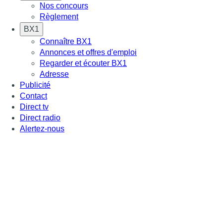
Nos concours
Règlement
BX1
Connaître BX1
Annonces et offres d'emploi
Regarder et écouter BX1
Adresse
Publicité
Contact
Direct tv
Direct radio
Alertez-nous