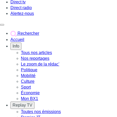
Direct tv
Direct radio
Alertez-nous
Déclencher le menu
Rechercher
Accueil
Info
Tous nos articles
Nos reportages
Le zoom de la rédac'
Politique
Mobilité
Culture
Sport
Économie
Mon BX1
Replay TV
Toutes nos émissions