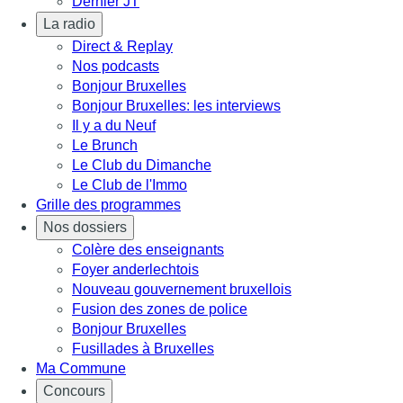
Dernier JT
La radio
Direct & Replay
Nos podcasts
Bonjour Bruxelles
Bonjour Bruxelles: les interviews
Il y a du Neuf
Le Brunch
Le Club du Dimanche
Le Club de l'Immo
Grille des programmes
Nos dossiers
Colère des enseignants
Foyer anderlechtois
Nouveau gouvernement bruxellois
Fusion des zones de police
Bonjour Bruxelles
Fusillades à Bruxelles
Ma Commune
Concours