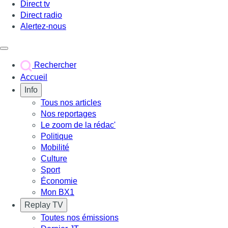
Direct tv
Direct radio
Alertez-nous
Déclencher le menu
Rechercher
Accueil
Info
Tous nos articles
Nos reportages
Le zoom de la rédac'
Politique
Mobilité
Culture
Sport
Économie
Mon BX1
Replay TV
Toutes nos émissions