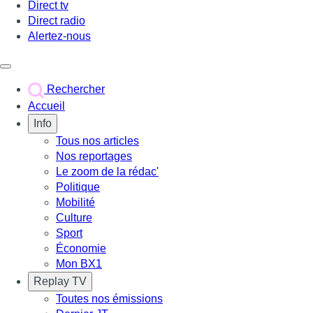
Direct tv
Direct radio
Alertez-nous
Déclencher le menu
Rechercher
Accueil
Info
Tous nos articles
Nos reportages
Le zoom de la rédac'
Politique
Mobilité
Culture
Sport
Économie
Mon BX1
Replay TV
Toutes nos émissions