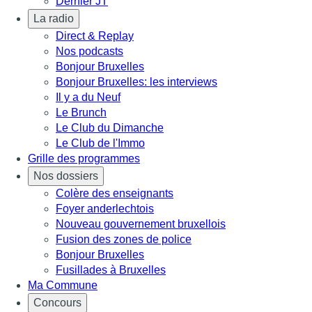
Dernier JT
La radio
Direct & Replay
Nos podcasts
Bonjour Bruxelles
Bonjour Bruxelles: les interviews
Il y a du Neuf
Le Brunch
Le Club du Dimanche
Le Club de l'Immo
Grille des programmes
Nos dossiers
Colère des enseignants
Foyer anderlechtois
Nouveau gouvernement bruxellois
Fusion des zones de police
Bonjour Bruxelles
Fusillades à Bruxelles
Ma Commune
Concours