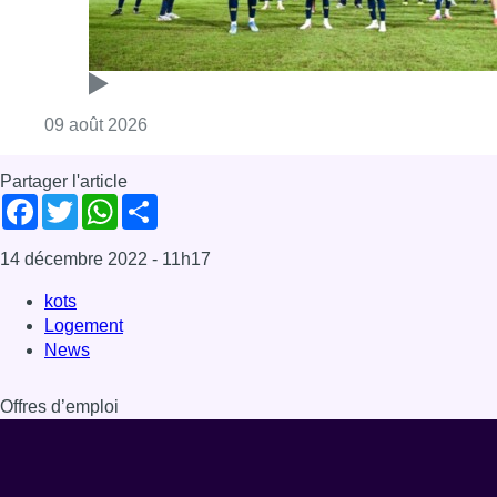
Consulter l'article "L’Union Saint-Gilloise dé
09 août 2026
Partager l'article
Facebook
Twitter
WhatsApp
Share
14 décembre 2022
- 11h17
kots
Logement
News
Offres d’emploi