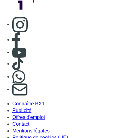
Consulter page Instagram
Consulter page Facebook
Consulter Youtube
Consulter TikTok
Nous rejoindre sur Whatsapp
S'abonner à notre newsletter
Connaître BX1
Publicité
Offres d'emploi
Contact
Mentions légales
Politique de cookies (UE)