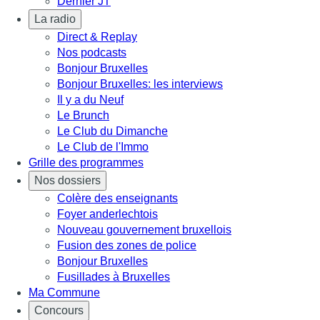
Dernier JT
La radio
Direct & Replay
Nos podcasts
Bonjour Bruxelles
Bonjour Bruxelles: les interviews
Il y a du Neuf
Le Brunch
Le Club du Dimanche
Le Club de l'Immo
Grille des programmes
Nos dossiers
Colère des enseignants
Foyer anderlechtois
Nouveau gouvernement bruxellois
Fusion des zones de police
Bonjour Bruxelles
Fusillades à Bruxelles
Ma Commune
Concours