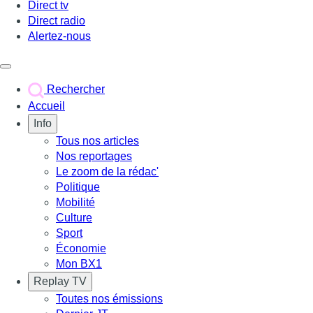
Direct tv
Direct radio
Alertez-nous
Déclencher le menu
Rechercher
Accueil
Info
Tous nos articles
Nos reportages
Le zoom de la rédac'
Politique
Mobilité
Culture
Sport
Économie
Mon BX1
Replay TV
Toutes nos émissions