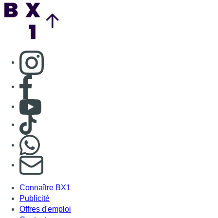
Back to top
Consulter page Instagram
Consulter page Facebook
Consulter Youtube
Consulter TikTok
Nous rejoindre sur Whatsapp
S'abonner à notre newsletter
Connaître BX1
Publicité
Offres d'emploi