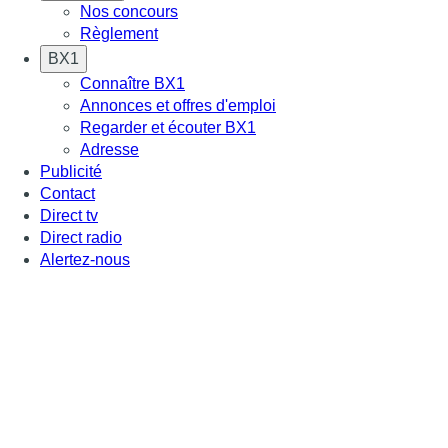
Nos concours
Règlement
BX1
Connaître BX1
Annonces et offres d'emploi
Regarder et écouter BX1
Adresse
Publicité
Contact
Direct tv
Direct radio
Alertez-nous