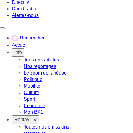
Direct tv
Direct radio
Alertez-nous
Déclencher le menu
Rechercher
Accueil
Info
Tous nos articles
Nos reportages
Le zoom de la rédac'
Politique
Mobilité
Culture
Sport
Économie
Mon BX1
Replay TV
Toutes nos émissions