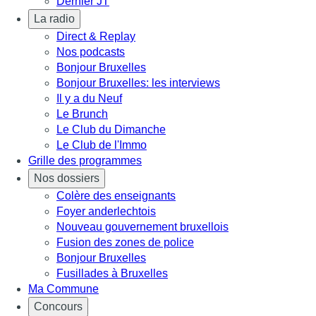
Dernier JT
La radio
Direct & Replay
Nos podcasts
Bonjour Bruxelles
Bonjour Bruxelles: les interviews
Il y a du Neuf
Le Brunch
Le Club du Dimanche
Le Club de l'Immo
Grille des programmes
Nos dossiers
Colère des enseignants
Foyer anderlechtois
Nouveau gouvernement bruxellois
Fusion des zones de police
Bonjour Bruxelles
Fusillades à Bruxelles
Ma Commune
Concours