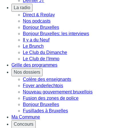
Dernier JT
La radio
Direct & Replay
Nos podcasts
Bonjour Bruxelles
Bonjour Bruxelles: les interviews
Il y a du Neuf
Le Brunch
Le Club du Dimanche
Le Club de l'Immo
Grille des programmes
Nos dossiers
Colère des enseignants
Foyer anderlechtois
Nouveau gouvernement bruxellois
Fusion des zones de police
Bonjour Bruxelles
Fusillades à Bruxelles
Ma Commune
Concours