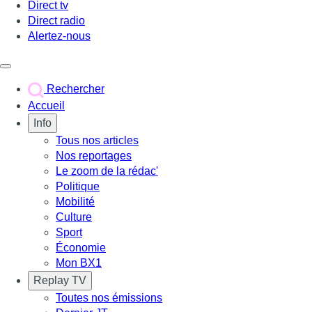
Direct tv
Direct radio
Alertez-nous
Déclencher le menu
Rechercher
Accueil
Info
Tous nos articles
Nos reportages
Le zoom de la rédac'
Politique
Mobilité
Culture
Sport
Économie
Mon BX1
Replay TV
Toutes nos émissions