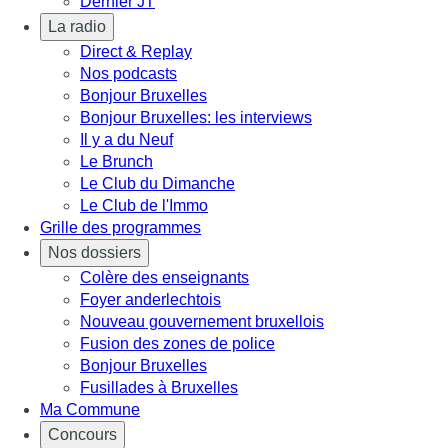
Dernier JT
La radio
Direct & Replay
Nos podcasts
Bonjour Bruxelles
Bonjour Bruxelles: les interviews
Il y a du Neuf
Le Brunch
Le Club du Dimanche
Le Club de l'Immo
Grille des programmes
Nos dossiers
Colère des enseignants
Foyer anderlechtois
Nouveau gouvernement bruxellois
Fusion des zones de police
Bonjour Bruxelles
Fusillades à Bruxelles
Ma Commune
Concours