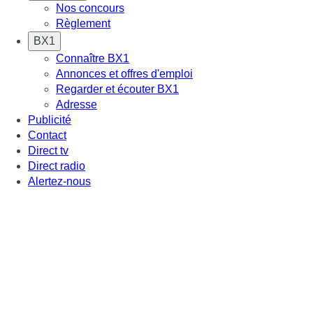
Nos concours
Règlement
BX1
Connaître BX1
Annonces et offres d'emploi
Regarder et écouter BX1
Adresse
Publicité
Contact
Direct tv
Direct radio
Alertez-nous