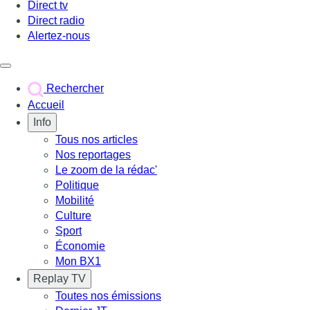
Direct tv
Direct radio
Alertez-nous
Déclencher le menu
Rechercher
Accueil
Info
Tous nos articles
Nos reportages
Le zoom de la rédac'
Politique
Mobilité
Culture
Sport
Économie
Mon BX1
Replay TV
Toutes nos émissions