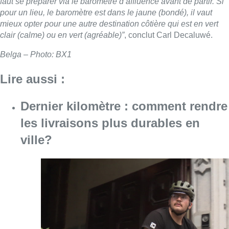
faut se préparer via le baromètre d’affluence avant de partir. Si
pour un lieu, le baromètre est dans le jaune (bondé), il vaut
mieux opter pour une autre destination côtière qui est en vert
clair (calme) ou en vert (agréable)”
, conclut Carl Decaluwé.
Belga – Photo: BX1
Lire aussi :
Dernier kilomètre : comment rendre
les livraisons plus durables en
ville?