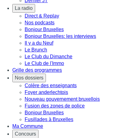
Dernier JT
La radio
Direct & Replay
Nos podcasts
Bonjour Bruxelles
Bonjour Bruxelles: les interviews
Il y a du Neuf
Le Brunch
Le Club du Dimanche
Le Club de l'Immo
Grille des programmes
Nos dossiers
Colère des enseignants
Foyer anderlechtois
Nouveau gouvernement bruxellois
Fusion des zones de police
Bonjour Bruxelles
Fusillades à Bruxelles
Ma Commune
Concours