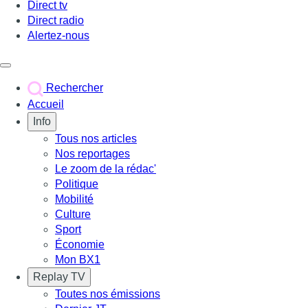
Direct tv
Direct radio
Alertez-nous
Déclencher le menu
Rechercher
Accueil
Info
Tous nos articles
Nos reportages
Le zoom de la rédac'
Politique
Mobilité
Culture
Sport
Économie
Mon BX1
Replay TV
Toutes nos émissions