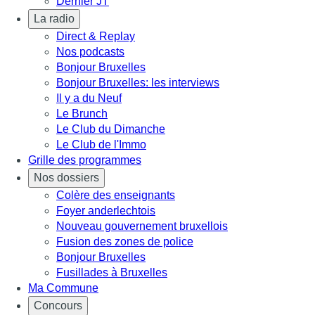
Dernier JT
La radio
Direct & Replay
Nos podcasts
Bonjour Bruxelles
Bonjour Bruxelles: les interviews
Il y a du Neuf
Le Brunch
Le Club du Dimanche
Le Club de l'Immo
Grille des programmes
Nos dossiers
Colère des enseignants
Foyer anderlechtois
Nouveau gouvernement bruxellois
Fusion des zones de police
Bonjour Bruxelles
Fusillades à Bruxelles
Ma Commune
Concours