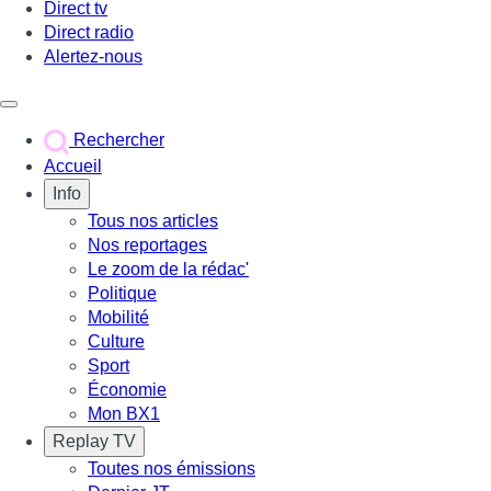
Direct tv
Direct radio
Alertez-nous
Déclencher le menu
Rechercher
Accueil
Info
Tous nos articles
Nos reportages
Le zoom de la rédac'
Politique
Mobilité
Culture
Sport
Économie
Mon BX1
Replay TV
Toutes nos émissions