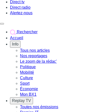
Direct tv
Direct radio
Alertez-nous
Déclencher le menu
Rechercher
Accueil
Info
Tous nos articles
Nos reportages
Le zoom de la rédac'
Politique
Mobilité
Culture
Sport
Économie
Mon BX1
Replay TV
Toutes nos émissions