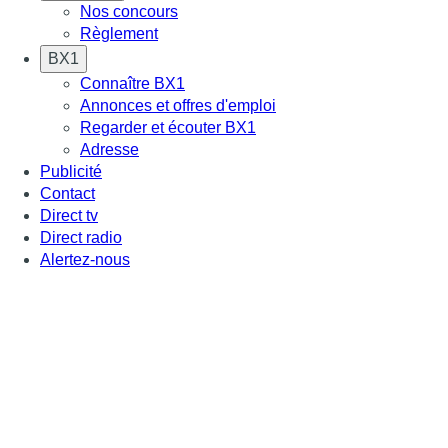
Nos concours
Règlement
BX1
Connaître BX1
Annonces et offres d'emploi
Regarder et écouter BX1
Adresse
Publicité
Contact
Direct tv
Direct radio
Alertez-nous