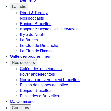
Dernier JT
La radio
Direct & Replay
Nos podcasts
Bonjour Bruxelles
Bonjour Bruxelles: les interviews
Il y a du Neuf
Le Brunch
Le Club du Dimanche
Le Club de l'Immo
Grille des programmes
Nos dossiers
Colère des enseignants
Foyer anderlechtois
Nouveau gouvernement bruxellois
Fusion des zones de police
Bonjour Bruxelles
Fusillades à Bruxelles
Ma Commune
Concours