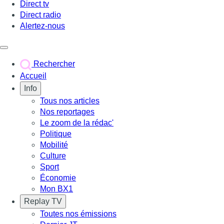
Direct tv
Direct radio
Alertez-nous
Déclencher le menu
Rechercher
Accueil
Info
Tous nos articles
Nos reportages
Le zoom de la rédac'
Politique
Mobilité
Culture
Sport
Économie
Mon BX1
Replay TV
Toutes nos émissions