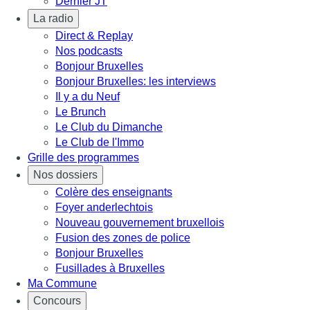
Dernier JT
La radio
Direct & Replay
Nos podcasts
Bonjour Bruxelles
Bonjour Bruxelles: les interviews
Il y a du Neuf
Le Brunch
Le Club du Dimanche
Le Club de l'Immo
Grille des programmes
Nos dossiers
Colère des enseignants
Foyer anderlechtois
Nouveau gouvernement bruxellois
Fusion des zones de police
Bonjour Bruxelles
Fusillades à Bruxelles
Ma Commune
Concours