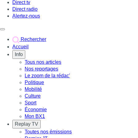
Direct tv
Direct radio
Alertez-nous
Déclencher le menu
Rechercher
Accueil
Info
Tous nos articles
Nos reportages
Le zoom de la rédac'
Politique
Mobilité
Culture
Sport
Économie
Mon BX1
Replay TV
Toutes nos émissions