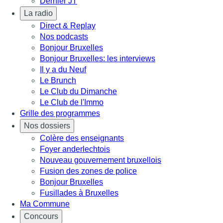
Dernier JT
La radio
Direct & Replay
Nos podcasts
Bonjour Bruxelles
Bonjour Bruxelles: les interviews
Il y a du Neuf
Le Brunch
Le Club du Dimanche
Le Club de l'Immo
Grille des programmes
Nos dossiers
Colère des enseignants
Foyer anderlechtois
Nouveau gouvernement bruxellois
Fusion des zones de police
Bonjour Bruxelles
Fusillades à Bruxelles
Ma Commune
Concours