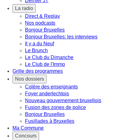
Dernier JT
La radio
Direct & Replay
Nos podcasts
Bonjour Bruxelles
Bonjour Bruxelles: les interviews
Il y a du Neuf
Le Brunch
Le Club du Dimanche
Le Club de l'Immo
Grille des programmes
Nos dossiers
Colère des enseignants
Foyer anderlechtois
Nouveau gouvernement bruxellois
Fusion des zones de police
Bonjour Bruxelles
Fusillades à Bruxelles
Ma Commune
Concours