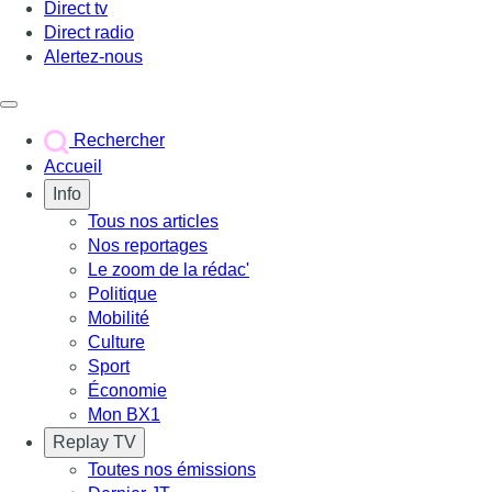
Direct tv
Direct radio
Alertez-nous
Déclencher le menu
Rechercher
Accueil
Info
Tous nos articles
Nos reportages
Le zoom de la rédac'
Politique
Mobilité
Culture
Sport
Économie
Mon BX1
Replay TV
Toutes nos émissions