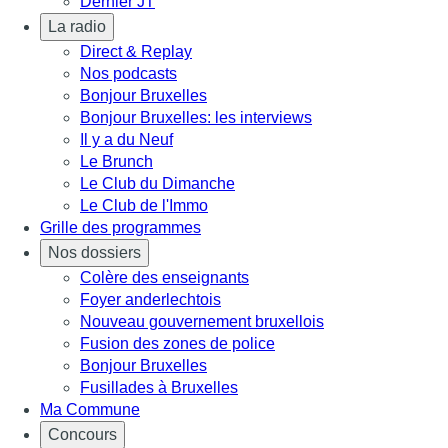
Dernier JT
La radio
Direct & Replay
Nos podcasts
Bonjour Bruxelles
Bonjour Bruxelles: les interviews
Il y a du Neuf
Le Brunch
Le Club du Dimanche
Le Club de l'Immo
Grille des programmes
Nos dossiers
Colère des enseignants
Foyer anderlechtois
Nouveau gouvernement bruxellois
Fusion des zones de police
Bonjour Bruxelles
Fusillades à Bruxelles
Ma Commune
Concours