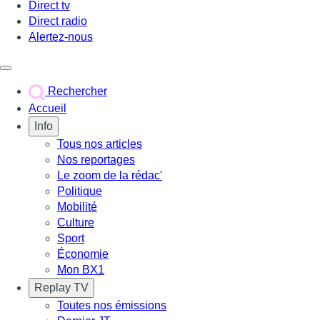
Direct tv
Direct radio
Alertez-nous
Déclencher le menu
Rechercher
Accueil
Info
Tous nos articles
Nos reportages
Le zoom de la rédac'
Politique
Mobilité
Culture
Sport
Économie
Mon BX1
Replay TV
Toutes nos émissions