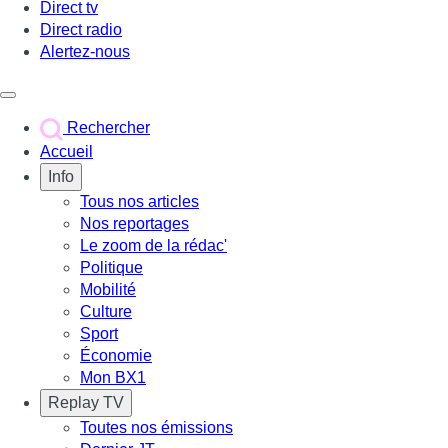
Direct tv
Direct radio
Alertez-nous
Déclencher le menu
Rechercher
Accueil
Info
Tous nos articles
Nos reportages
Le zoom de la rédac'
Politique
Mobilité
Culture
Sport
Économie
Mon BX1
Replay TV
Toutes nos émissions