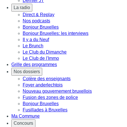
Dernier JT
La radio
Direct & Replay
Nos podcasts
Bonjour Bruxelles
Bonjour Bruxelles: les interviews
Il y a du Neuf
Le Brunch
Le Club du Dimanche
Le Club de l'Immo
Grille des programmes
Nos dossiers
Colère des enseignants
Foyer anderlechtois
Nouveau gouvernement bruxellois
Fusion des zones de police
Bonjour Bruxelles
Fusillades à Bruxelles
Ma Commune
Concours