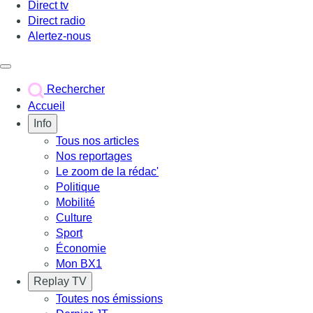
Direct tv
Direct radio
Alertez-nous
Déclencher le menu
Rechercher
Accueil
Info
Tous nos articles
Nos reportages
Le zoom de la rédac'
Politique
Mobilité
Culture
Sport
Économie
Mon BX1
Replay TV
Toutes nos émissions