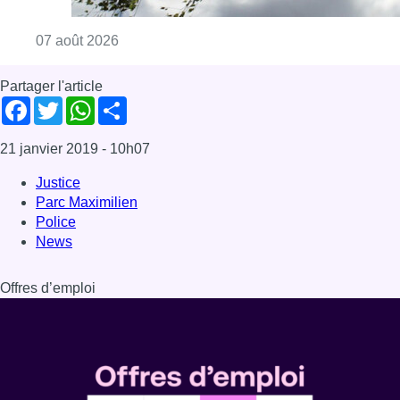
Consulter l'article "Météo : un vendredi part
07 août 2026
Partager l'article
Facebook
Twitter
WhatsApp
Share
21 janvier 2019
- 10h07
Justice
Parc Maximilien
Police
News
Offres d’emploi