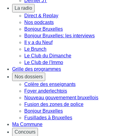
Dernier JT
La radio
Direct & Replay
Nos podcasts
Bonjour Bruxelles
Bonjour Bruxelles: les interviews
Il y a du Neuf
Le Brunch
Le Club du Dimanche
Le Club de l'Immo
Grille des programmes
Nos dossiers
Colère des enseignants
Foyer anderlechtois
Nouveau gouvernement bruxellois
Fusion des zones de police
Bonjour Bruxelles
Fusillades à Bruxelles
Ma Commune
Concours