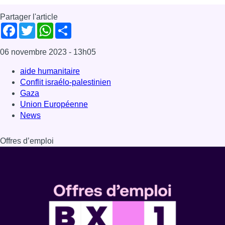
Partager l'article
Facebook
Twitter
WhatsApp
Share
06 novembre 2023
- 13h05
aide humanitaire
Conflit israélo-palestinien
Gaza
Union Européenne
News
Offres d’emploi