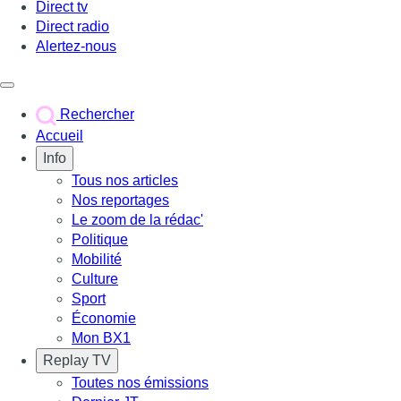
Direct tv
Direct radio
Alertez-nous
Déclencher le menu
Rechercher
Accueil
Info
Tous nos articles
Nos reportages
Le zoom de la rédac'
Politique
Mobilité
Culture
Sport
Économie
Mon BX1
Replay TV
Toutes nos émissions