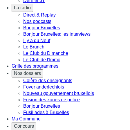
Dernier JT
La radio
Direct & Replay
Nos podcasts
Bonjour Bruxelles
Bonjour Bruxelles: les interviews
Il y a du Neuf
Le Brunch
Le Club du Dimanche
Le Club de l'Immo
Grille des programmes
Nos dossiers
Colère des enseignants
Foyer anderlechtois
Nouveau gouvernement bruxellois
Fusion des zones de police
Bonjour Bruxelles
Fusillades à Bruxelles
Ma Commune
Concours