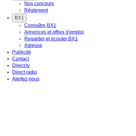
Nos concours
Règlement
BX1
Connaître BX1
Annonces et offres d'emploi
Regarder et écouter BX1
Adresse
Publicité
Contact
Direct tv
Direct radio
Alertez-nous