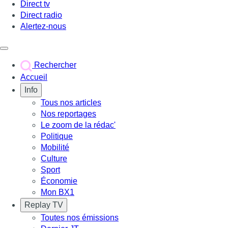
Direct tv
Direct radio
Alertez-nous
Déclencher le menu
Rechercher
Accueil
Info
Tous nos articles
Nos reportages
Le zoom de la rédac'
Politique
Mobilité
Culture
Sport
Économie
Mon BX1
Replay TV
Toutes nos émissions