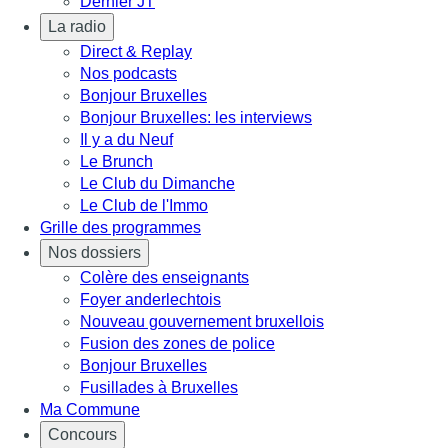
Dernier JT
La radio
Direct & Replay
Nos podcasts
Bonjour Bruxelles
Bonjour Bruxelles: les interviews
Il y a du Neuf
Le Brunch
Le Club du Dimanche
Le Club de l'Immo
Grille des programmes
Nos dossiers
Colère des enseignants
Foyer anderlechtois
Nouveau gouvernement bruxellois
Fusion des zones de police
Bonjour Bruxelles
Fusillades à Bruxelles
Ma Commune
Concours