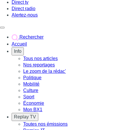
Direct tv
Direct radio
Alertez-nous
Déclencher le menu
Rechercher
Accueil
Info
Tous nos articles
Nos reportages
Le zoom de la rédac'
Politique
Mobilité
Culture
Sport
Économie
Mon BX1
Replay TV
Toutes nos émissions