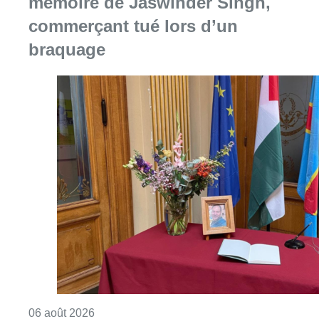
Consulter l'article "La Commune d’Ixelles 
06 août 2026
Partager l'article
Facebook
Twitter
WhatsApp
Share
11 septembre 2019
- 13h00
Modifié le
13 septembre 2019
- 15h13
News
Offres d’emploi