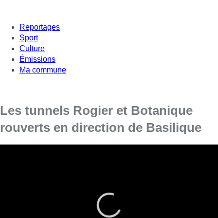
Reportages
Sport
Culture
Émissions
Ma commune
Les tunnels Rogier et Botanique
rouverts en direction de Basilique
Un accident s’est produit peu après 9h00 ce mercredi à la
sortie du tunnel Rogier. Au moins un véhicule et deux
motos ont été impliqués dans l’accident.
Selon la page Facebook “Alertes Contrôles de Police”,
l’accident aurait impliqué à l’origine deux véhicules ainsi que
deux motos. La conséquence de cet accident est que les