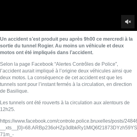
tunnels sont pour l’instant fermés à la circulation, en direction
de Basilique.
Les tunnels ont été rouverts à la circulation aux alentours de
12h25.
https://www.facebook.com/controle.police.bruxelles/posts/24
__xts__[0]=68.ARBp236oHZp3dIbkRy1MIQ6f21873DYzh59
71m_-
vZWGKvefF74nvALP9M2iXQqgLqijeSfEoGVAnmL24eQM_-
KZC81azVEXKyhngk1Lqds057AwjDxBWf4pS5133DkU–
SRpaldH2A4G0H1YzKyrIeoW8vr1bxWzEo_Yyzb3CfTQCRMW
Nc-zR3EEfO93d6ij9cs9D7ZlaQKvV-
38_1AT6OShJpK2lI1CM8Vkb3Q&__tn__=-R
T.Dest / Image: Google Maps
■
Duplex de
Marine Guiet
et
Morgane Van Hoobrouck
Lire aussi :