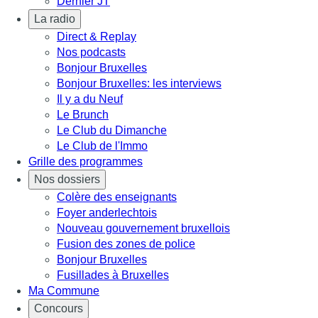
Dernier JT
La radio
Direct & Replay
Nos podcasts
Bonjour Bruxelles
Bonjour Bruxelles: les interviews
Il y a du Neuf
Le Brunch
Le Club du Dimanche
Le Club de l'Immo
Grille des programmes
Nos dossiers
Colère des enseignants
Foyer anderlechtois
Nouveau gouvernement bruxellois
Fusion des zones de police
Bonjour Bruxelles
Fusillades à Bruxelles
Ma Commune
Concours