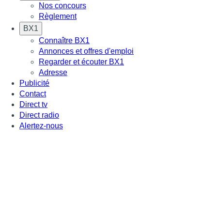
Nos concours
Règlement
BX1
Connaître BX1
Annonces et offres d'emploi
Regarder et écouter BX1
Adresse
Publicité
Contact
Direct tv
Direct radio
Alertez-nous