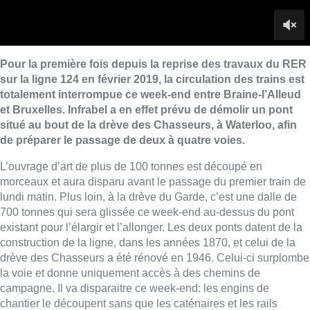
lundi matin. Plus loin, à la drève du Garde, c’est une dalle de
700 tonnes qui sera glissée ce week-end au-dessus du pont
existant pour l’élargir et l’allonger. Les deux ponts datent de la
construction de la ligne, dans les années 1870, et celui de la
drève des Chasseurs a été rénové en 1946. Celui-ci surplombe
la voie et donne uniquement accès à des chemins de
campagne. Il va disparaitre ce week-end: les engins de
chantier le découpent sans que les caténaires et les rails
n’aient été retirés.
Le tablier en béton armé pèse environ 100 tonnes, et il faut y
ajouter les maçonneries d’origine pour obtenir le poids total
des matériaux qui devront être évacués. Il sera remplacé au
printemps par un nouveau pont de béton armé, conçu avec des
A la drève du Garde, la configuration est différente: les deux
voies de chemin de fer existantes passent non pas sous le
pont, mais dessus et la voirie se trouve en contrebas. La
technique pour permettre l’allongement et l’élargissement de
l’ouvrage d’art est donc différente: ce week-end, une dalle de
béton armé de 700 tonnes sera glissée avec des vérins au-