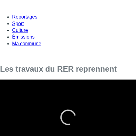
Reportages
Sport
Culture
Émissions
Ma commune
Les travaux du RER reprennent
Pour la première fois depuis la reprise des travaux du
RER
sur la ligne 124 en février 2019, la circulation des trains est
totalement interrompue ce week-end entre Braine-l’Alleud
et Bruxelles. Infrabel a en effet prévu de démolir un pont
situé au bout de la drève des Chasseurs, à Waterloo, afin
de préparer le passage de deux à quatre voies.
L’ouvrage d’art de plus de 100 tonnes est découpé en
morceaux et aura disparu avant le passage du premier train de