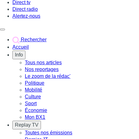
Direct tv
Direct radio
Alertez-nous
Déclencher le menu
Rechercher
Accueil
Info
Tous nos articles
Nos reportages
Le zoom de la rédac'
Politique
Mobilité
Culture
Sport
Économie
Mon BX1
Replay TV
Toutes nos émissions