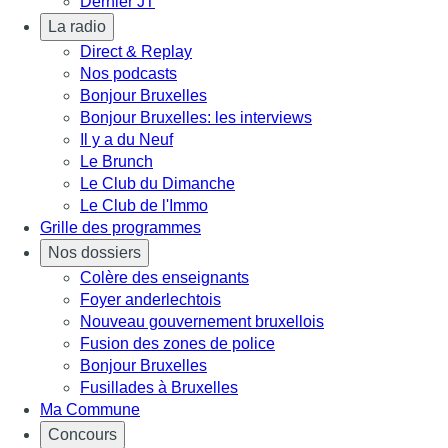
Dernier JT
La radio
Direct & Replay
Nos podcasts
Bonjour Bruxelles
Bonjour Bruxelles: les interviews
Il y a du Neuf
Le Brunch
Le Club du Dimanche
Le Club de l'Immo
Grille des programmes
Nos dossiers
Colère des enseignants
Foyer anderlechtois
Nouveau gouvernement bruxellois
Fusion des zones de police
Bonjour Bruxelles
Fusillades à Bruxelles
Ma Commune
Concours