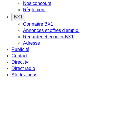
Nos concours
Règlement
BX1
Connaître BX1
Annonces et offres d'emploi
Regarder et écouter BX1
Adresse
Publicité
Contact
Direct tv
Direct radio
Alertez-nous