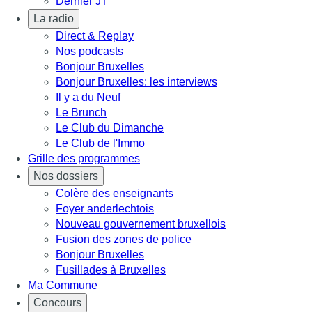
Dernier JT
La radio
Direct & Replay
Nos podcasts
Bonjour Bruxelles
Bonjour Bruxelles: les interviews
Il y a du Neuf
Le Brunch
Le Club du Dimanche
Le Club de l'Immo
Grille des programmes
Nos dossiers
Colère des enseignants
Foyer anderlechtois
Nouveau gouvernement bruxellois
Fusion des zones de police
Bonjour Bruxelles
Fusillades à Bruxelles
Ma Commune
Concours