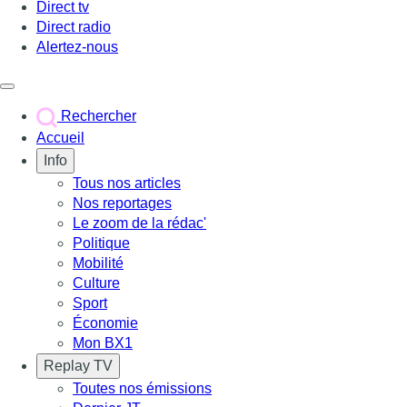
Direct tv
Direct radio
Alertez-nous
Déclencher le menu
Rechercher
Accueil
Info
Tous nos articles
Nos reportages
Le zoom de la rédac'
Politique
Mobilité
Culture
Sport
Économie
Mon BX1
Replay TV
Toutes nos émissions