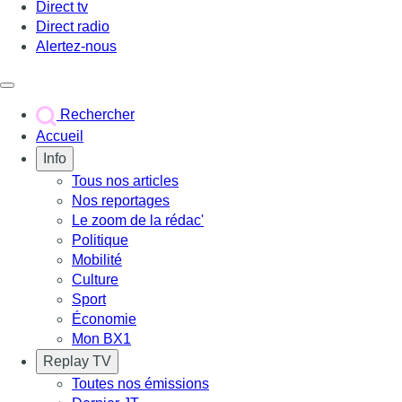
Direct tv
Direct radio
Alertez-nous
Déclencher le menu
Rechercher
Accueil
Info
Tous nos articles
Nos reportages
Le zoom de la rédac'
Politique
Mobilité
Culture
Sport
Économie
Mon BX1
Replay TV
Toutes nos émissions