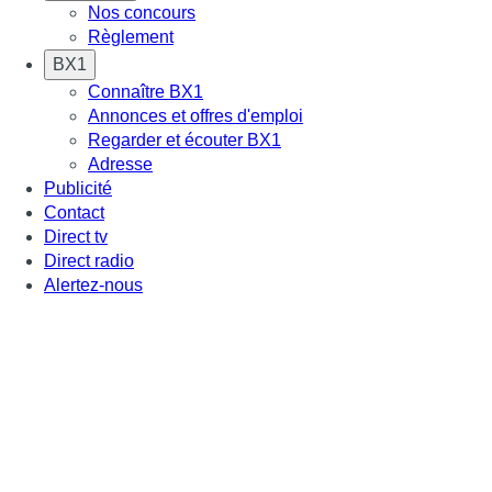
Nos concours
Règlement
BX1
Connaître BX1
Annonces et offres d'emploi
Regarder et écouter BX1
Adresse
Publicité
Contact
Direct tv
Direct radio
Alertez-nous