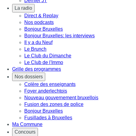
Dernier JT
La radio
Direct & Replay
Nos podcasts
Bonjour Bruxelles
Bonjour Bruxelles: les interviews
Il y a du Neuf
Le Brunch
Le Club du Dimanche
Le Club de l'Immo
Grille des programmes
Nos dossiers
Colère des enseignants
Foyer anderlechtois
Nouveau gouvernement bruxellois
Fusion des zones de police
Bonjour Bruxelles
Fusillades à Bruxelles
Ma Commune
Concours