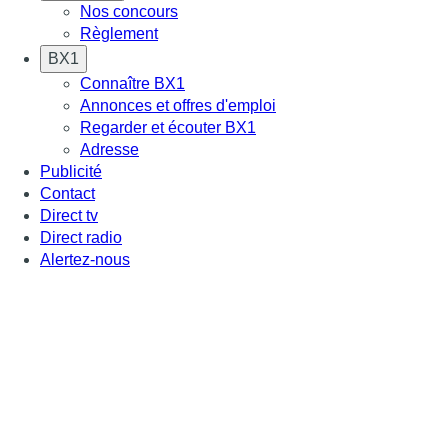
Nos concours
Règlement
BX1
Connaître BX1
Annonces et offres d'emploi
Regarder et écouter BX1
Adresse
Publicité
Contact
Direct tv
Direct radio
Alertez-nous