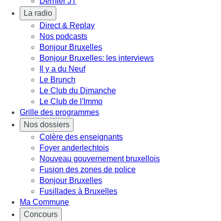
Dernier JT
La radio
Direct & Replay
Nos podcasts
Bonjour Bruxelles
Bonjour Bruxelles: les interviews
Il y a du Neuf
Le Brunch
Le Club du Dimanche
Le Club de l'Immo
Grille des programmes
Nos dossiers
Colère des enseignants
Foyer anderlechtois
Nouveau gouvernement bruxellois
Fusion des zones de police
Bonjour Bruxelles
Fusillades à Bruxelles
Ma Commune
Concours