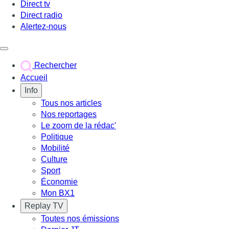
Direct tv
Direct radio
Alertez-nous
Déclencher le menu
Rechercher
Accueil
Info
Tous nos articles
Nos reportages
Le zoom de la rédac'
Politique
Mobilité
Culture
Sport
Économie
Mon BX1
Replay TV
Toutes nos émissions